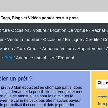
Tags, Blogs et Vidéos populaires sur prets
oiture Occasion
/
Voiture
/
Location De Voiture
/
Rachat C
er
/
Vente Immobilier
/
Occasion
/
En Ligne
/
Crédits
/
Cr
Maison
/
Taux Crédit
/
Annonce Voiture
/
Appartement
/
t
/
Prêt
/
Annonce Immobilier
/
Emprunt
ier un prêt ?
Plu
n prêt ?0 Mon epoux est en chomage partiel donc
puis je demander la possibilite de renegocier mes
n plus de mensualites pour les diminuer le
argen
revienne car je ne veux pas etre mauvais payeur ,
bon 
 le permettrait il et comment dois je proceder