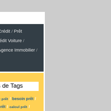
rédit
/
Prêt
édit Voiture
/
Agence Immobilier
/
s de Tags
/
besoin prêt
/
t prêt
prêt
/
/
calcul prêt