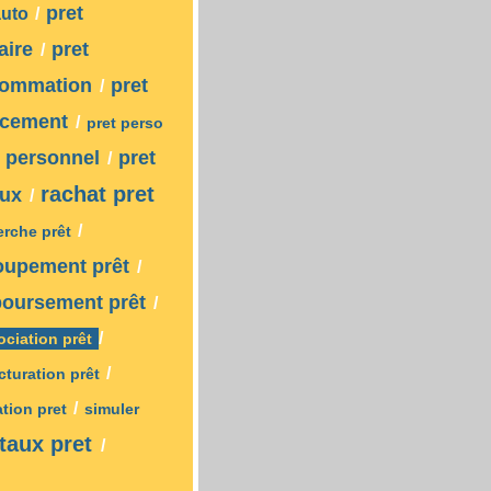
pret
auto
/
aire
pret
/
sommation
pret
/
ncement
/
pret perso
t personnel
pret
/
rachat pret
aux
/
/
erche prêt
oupement prêt
/
oursement prêt
/
/
ociation prêt
/
cturation prêt
/
ation pret
simuler
taux pret
/