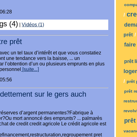
compa
:06:28
cre
/
gs (4)
dema
|
Vidéos (1)
prêt
/
re prêt
faire
avec un tel taux d’intérêt et que vous constatiez
ont une tendance vers la baisse, ... un
prêt 
r l’obtention d’un ou plusieurs emprunts en plus
 personnel
[suite...]
loge
:05:56
/
prêt
prêt 
ndettement sur le gers auch
restru
revol
s réserves d’argent permanentes?Fabrique à
ter?Ou mort annoncé des emprunts? ... palmarès
prêt
at de credit credit agricole Le crédit agricole est
vacan
refinancement,restructuration,regroupement pret