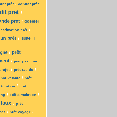
/
rer prêt
contrat prêt
dit pret
/
nde pret
/
dossier
/
estimation prêt
 un prêt
/
[suite...]
prêt
ligne
/
ment
/
prêt pas cher
/
/
 projet
prêt rapide
/
renouvelable
prêt
/
cturation
prêt
/
/
ving
prêt simulation
 taux
/
prêt
/
/
ces
prêt voyage