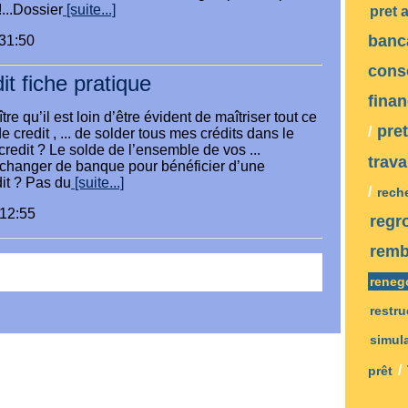
...Dossier
[suite...]
pret 
banc
:31:50
con
t fiche pratique
fina
re qu’il est loin d’être évident de maîtriser tout ce
pre
/
de credit , ... de solder tous mes crédits dans le
credit ? Le solde de l’ensemble de vos ...
trav
l changer de banque pour bénéficier d’une
it ? Pas du
[suite...]
/
rech
:12:55
regr
remb
reneg
restru
simul
/
prêt