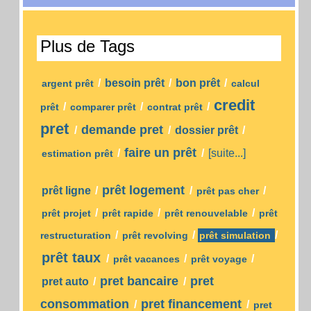
Plus de Tags
/
besoin prêt
/
bon prêt
/
argent prêt
calcul
credit
/
/
/
prêt
comparer prêt
contrat prêt
pret
demande pret
/
/
dossier prêt
/
faire un prêt
/
/
[suite...]
estimation prêt
prêt logement
prêt ligne
/
/
/
prêt pas cher
/
/
/
prêt projet
prêt rapide
prêt renouvelable
prêt
/
/
/
restructuration
prêt revolving
prêt simulation
prêt taux
/
/
/
prêt vacances
prêt voyage
pret bancaire
pret
pret auto
/
/
consommation
pret financement
/
/
pret