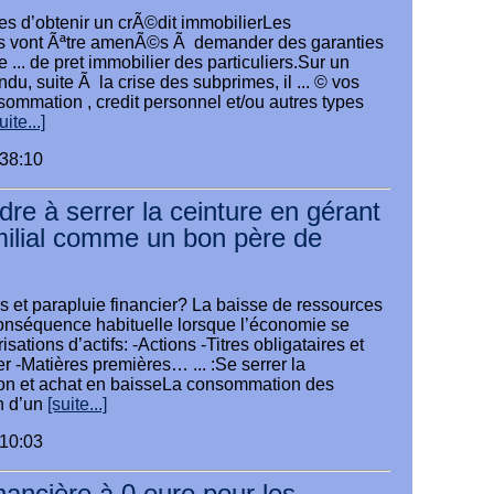
s d’obtenir un crÃ©dit immobilierLes
rs vont Ãªtre amenÃ©s Ã demander des garanties
e ... de pret immobilier des particuliers.Sur un
du, suite Ã la crise des subprimes, il ... © vos
sommation , credit personnel et/ou autres types
uite...]
:38:10
re à serrer la ceinture en gérant
milial comme un bon père de
et parapluie financier? La baisse de ressources
conséquence habituelle lorsque l’économie se
isations d’actifs: -Actions -Titres obligataires et
er -Matières premières… ... :Se serrer la
on et achat en baisseLa consommation des
n d’un
[suite...]
:10:03
nancière à 0 euro pour les