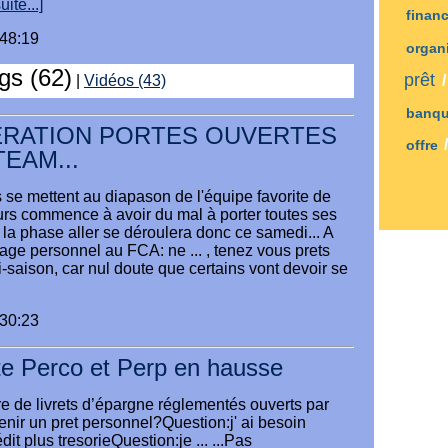
uite...]
finan
:48:19
orga
ogs (62)
prêt
|
Vidéos (43)
banq
PERATION PORTES OUVERTES
offre
TEAM...
 se mettent au diapason de l'équipe favorite de
eurs commence à avoir du mal à porter toutes ses
e la phase aller se déroulera donc ce samedi... A
age personnel au FCA: ne ... , tenez vous prets
-saison, car nul doute que certains vont devoir se
:30:23
te Perco et Perp en hausse
 de livrets d’épargne réglementés ouverts par
obtenir un pret personnel?Question:j' ai besoin
dit plus tresorieQuestion:je ... ...Pas