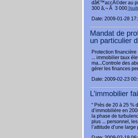
dâ€™accÃ©der au pret
300 â‚¬ Ã 3 000
[suite
Date: 2009-01-28 17
Mandat de prot
un particulier 
Protection financière
... immobilier taux él
ma...Controle des ab
gérer les finances pe
Date: 2009-02-23 00
L’immobilier fai
“ Près de 20 à 25 % d
d’immobilière en 2008
la phase de turbulenc
plus ... personnel, l
l’attitude d’une large
Date: 2009-02-18 06