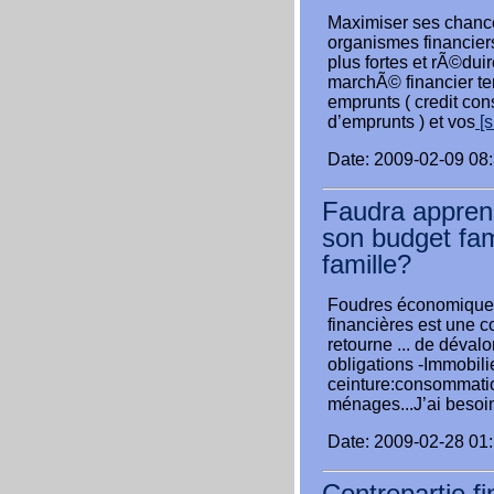
Maximiser ses chance
organismes financie
plus fortes et rÃ©duir
marchÃ© financier ten
emprunts ( credit con
d’emprunts ) et vos
[s
Date: 2009-02-09 08
Faudra apprend
son budget fa
famille?
Foudres économiques 
financières est une 
retourne ... de dévalor
obligations -Immobili
ceinture:consommati
ménages...J’ai besoi
Date: 2009-02-28 01
Contrepartie fi