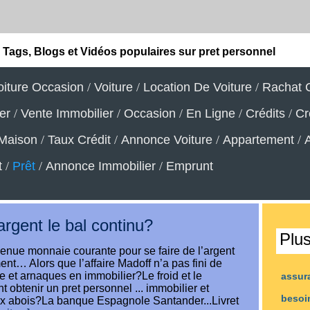
Tags, Blogs et Vidéos populaires sur pret personnel
oiture Occasion
/
Voiture
/
Location De Voiture
/
Rachat C
er
/
Vente Immobilier
/
Occasion
/
En Ligne
/
Crédits
/
Cr
Maison
/
Taux Crédit
/
Annonce Voiture
/
Appartement
/
t
/
Prêt
/
Annonce Immobilier
/
Emprunt
argent le bal continu?
Plu
venue monnaie courante pour se faire de l’argent
ent… Alors que l’affaire Madoff n’a pas fini de
rie et arnaques en immobilier?Le froid et le
assur
btenir un pret personnel ... immobilier et
beso
x abois?La banque Espagnole Santander...Livret