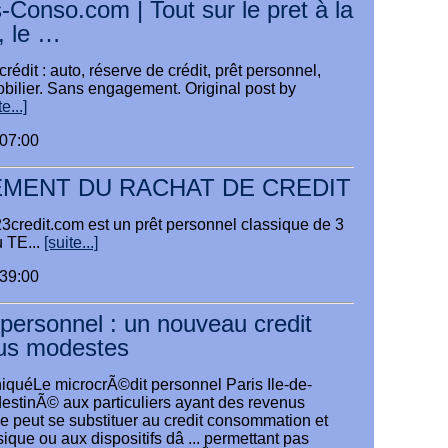
-Conso.com | Tout sur le pret à la
, le …
crédit : auto, réserve de crédit, prêt personnel,
obilier. Sans engagement. Original post by
e...]
:07:00
MENT DU RACHAT DE CREDIT
23credit.com est un prêt personnel classique de 3
u TE...
[suite...]
:39:00
 personnel : un nouveau credit
nus modestes
quéLe microcrÃ©dit personnel Paris Ile-de-
destinÃ© aux particuliers ayant des revenus
ne peut se substituer au credit consommation et
sique ou aux dispositifs dâ ... permettant pas