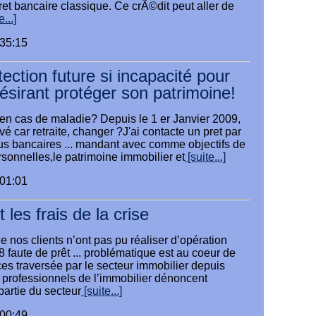
 bancaire classique. Ce crÃ©dit peut aller de
...]
:35:15
ection future si incapacité pour
désirant protéger son patrimoine!
 en cas de maladie? Depuis le 1 er Janvier 2009,
evé car retraite, changer ?J'ai contacte un pret par
us bancaires ... mandant avec comme objectifs de
rsonnelles,le patrimoine immobilier et
[suite...]
:01:01
t les frais de la crise
e nos clients n’ont pas pu réaliser d’opération
 faute de prêt ... problématique est au coeur de
es traversée par le secteur immobilier depuis
es professionnels de l’immobilier dénoncent
 partie du secteur
[suite...]
:00:49