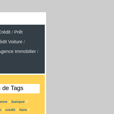
rédit
/
Prêt
édit Voiture
/
Agence Immobilier
/
s de Tags
/
/
ance
banque
/
/
/
in
credit
faire