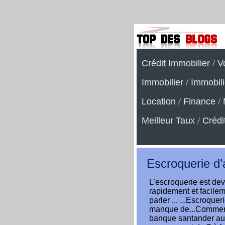
Crédit Immobilier
/
V
Immobilier
/
Immobili
Location
/
Finance
/
Meilleur Taux
/
Crédi
Escroquerie d’
L’escroquerie est de
rapidement et facilem
parler ... ...Escroque
manque de...Comment o
banque santander au