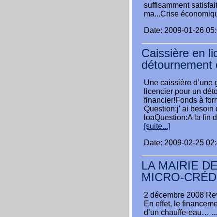
suffisamment satisfai
ma...Crise économiq
Date: 2009-01-26 05
Caissière en l
détournement d
Une caissière d’une g
licencier pour un dét
financier!Fonds à fo
Question:j' ai besoin 
loaQuestion:A la fin
[suite...]
Date: 2009-02-25 02
LA MAIRIE D
MICRO-CRÉD
2 décembre 2008 Rev
En effet, le financem
d’un chauffe-eau… ...