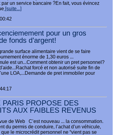
t par un service bancaire ?En fait, vous évincez
ue
[suite...]
:00:42
icenciemement pour un gros
e fonds d’argent!
rande surface alimentaire vient de se faire
ournement énorme de 1,30 euros ...
rmule est un...Comment obtenir un pret personnel?
d'aide...Rachat forcé et non autorisé suite fin de
 d'une LOA,...Demande de pret immobiler pour
:44:17
E PARIS PROPOSE DES
ITS AUX FAIBLES REVENUS
ue de Web C’est nouveau ... la consommation.
ent du permis de conduire, l’achat d’un véhicule,
 que le microcrédit personnel ne “vient pas se