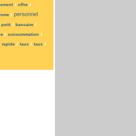
/
/
cement
offre
personnel
/
nisme
/
/
/
petit
bancaire
/
/
ue
consommation
/
/
/
/
rapide
taux
taux