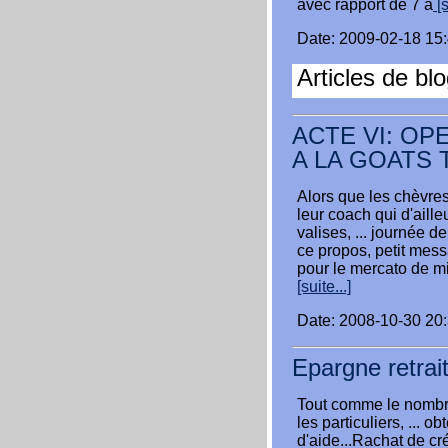
avec rapport de 7 à
[s
Date: 2009-02-18 15
Articles de bl
ACTE VI: O
A LA GOATS 
Alors que les chèvres
leur coach qui d'aill
valises, ... journée d
ce propos, petit mess
pour le mercato de mi
[suite...]
Date: 2008-10-30 20
Epargne retrai
Tout comme le nombre
les particuliers, ... 
d'aide...Rachat de cré