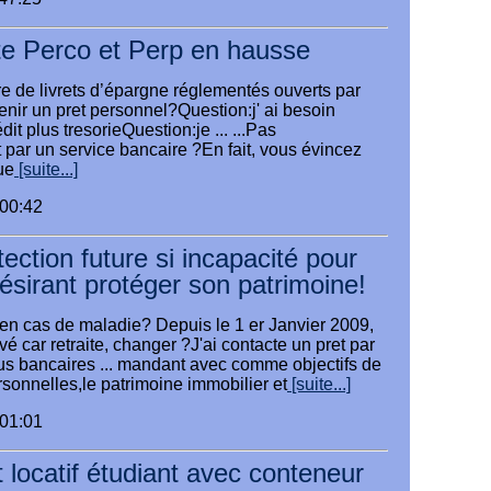
te Perco et Perp en hausse
 de livrets d’épargne réglementés ouverts par
obtenir un pret personnel?Question:j' ai besoin
dit plus tresorieQuestion:je ... ...Pas
t par un service bancaire ?En fait, vous évincez
ue
[suite...]
:00:42
ection future si incapacité pour
désirant protéger son patrimoine!
 en cas de maladie? Depuis le 1 er Janvier 2009,
evé car retraite, changer ?J'ai contacte un pret par
us bancaires ... mandant avec comme objectifs de
rsonnelles,le patrimoine immobilier et
[suite...]
:01:01
 locatif étudiant avec conteneur