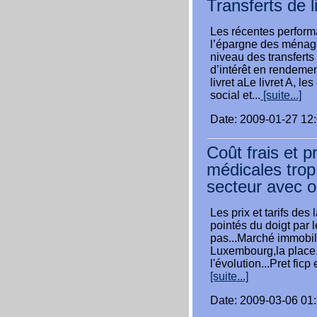
Transferts de l
Les récentes perform
l’épargne des ménage
niveau des transferts
d’intérêt en rendemen
livret aLe livret A, le
social et...
[suite...]
Date: 2009-01-27 12
Coût frais et p
médicales trop 
secteur avec o
Les prix et tarifs de
pointés du doigt par 
pas...Marché immobil
Luxembourg,la place...
l'évolution...Pret fic
[suite...]
Date: 2009-03-06 01