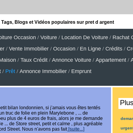
Tags, Blogs et Vidéos populaires sur pret d argent
oiture Occasion
/
Voiture
/
Location De Voiture
/
Rachat C
er
/
Vente Immobilier
/
Occasion
/
En Ligne
/
Crédits
/
Cr
Maison
/
Taux Crédit
/
Annonce Voiture
/
Appartement
/
t
/
Prêt
/
Annonce Immobilier
/
Emprunt
Plu
tit bilan londonnien, si j'amais vous êtes tentés
 un truc de folie en plein Marylebone , ... de
n peu plus de 4 euros de frais, alors je me demande
dema
le ... de Store street, petit et calme , plus agréable
urgen
ord Street. Nous n'avons pas fait
[suite...]