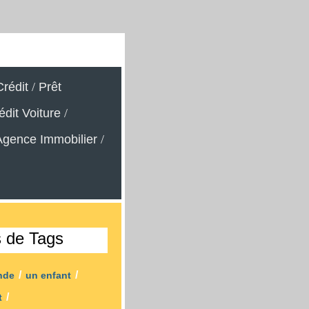
rédit
/
Prêt
édit Voiture
/
Agence Immobilier
/
s de Tags
/
/
nde
un enfant
/
t