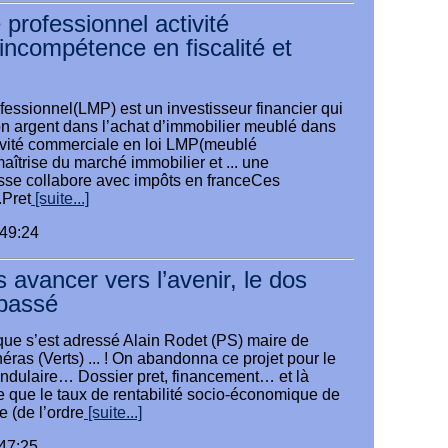
professionnel activité
incompétence en fiscalité et
essionnel(LMP) est un investisseur financier qui
on argent dans l’achat d’immobilier meublé dans
ctivité commerciale en loi LMP(meublé
aîtrise du marché immobilier et ... une
uisse collabore avec impôts en franceCes
.Pret
[suite...]
:49:24
 avancer vers l’avenir, le dos
 passé
que s’est adressé Alain Rodet (PS) maire de
ras (Verts) ... ! On abandonna ce projet pour le
dulaire… Dossier pret, financement… et là
xte que le taux de rentabilité socio-économique de
le (de l’ordre
[suite...]
:47:25