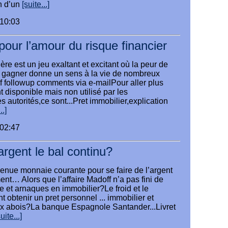
n d’un
[suite...]
:10:03
pour l’amour du risque financier
ère est un jeu exaltant et excitant où la peur de
ut gagner donne un sens à la vie de nombreux
of followup comments via e-mailPour aller plus
t disponible mais non utilisé par les
s autorités,ce sont...Pret immobilier,explication
..]
:02:47
argent le bal continu?
venue monnaie courante pour se faire de l’argent
ent… Alors que l’affaire Madoff n’a pas fini de
rie et arnaques en immobilier?Le froid et le
btenir un pret personnel ... immobilier et
x abois?La banque Espagnole Santander...Livret
uite...]