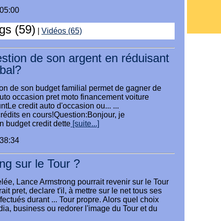
:05:00
ogs (59)
|
Vidéos (65)
estion de son argent en réduisant
bal?
on de son budget familial permet de gagner de
t auto occasion pret moto financement voiture
Le credit auto d'occasion ou... ...
rédits en cours!Question:Bonjour, je
n budget credit dette
[suite...]
:38:34
g sur le Tour ?
velée, Lance Armstrong pourrait revenir sur le Tour
it pret, declare t'il, à mettre sur le net tous ses
ectués durant ... Tour propre. Alors quel choix
edia, business ou redorer l'image du Tour et du