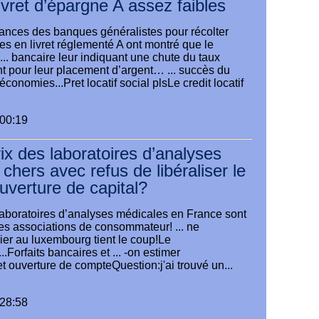
ivret d’épargne A assez faibles
ances des banques généralistes pour récolter
s en livret réglementé A ont montré que le
 ... bancaire leur indiquant une chute du taux
t pour leur placement d’argent… ... succès du
s économies...Pret locatif social plsLe credit locatif
:00:19
rix des laboratoires d’analyses
chers avec refus de libéraliser le
uverture de capital?
s laboratoires d’analyses médicales en France sont
les associations de consommateur! ... ne
ier au luxembourg tient le coup!Le
Forfaits bancaires et ... -on estimer
p et ouverture de compteQuestion:j'ai trouvé un...
:28:58