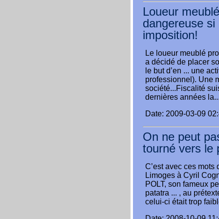
Loueur meublé 
dangereuse si 
imposition!
Le loueur meublé prof
a décidé de placer s
le but d’en ... une a
professionnel). Une m
société...Fiscalité s
dernières années la..
Date: 2009-03-09 02
On ne peut pas
tourné vers le
C’est avec ces mots 
Limoges à Cyril Cogné
POLT, son fameux pen
patatra ... , au préte
celui-ci était trop faib
Date: 2008-10-09 11