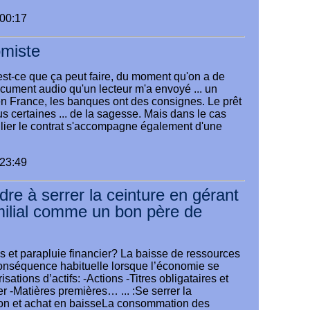
:00:17
miste
est-ce que ça peut faire, du moment qu'on a de
ocument audio qu'un lecteur m'a envoyé ... un
en France, les banques ont des consignes. Le prêt
s certaines ... de la sagesse. Mais dans le cas
ier le contrat s'accompagne également d'une
:23:49
re à serrer la ceinture en gérant
milial comme un bon père de
et parapluie financier? La baisse de ressources
conséquence habituelle lorsque l’économie se
isations d’actifs: -Actions -Titres obligataires et
er -Matières premières… ... :Se serrer la
on et achat en baisseLa consommation des