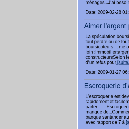
ménages...J’ai besoi
Date: 2009-02-28 01
Aimer l’argent 
La spéculation boursi
tout perdre ou de to
boursicoteurs ... me 
loin :Immobilier:argen
constructeursSelon le
d’un refus pour
[suite.
Date: 2009-01-27 06
Escroquerie d’
L’escroquerie est de
rapidement et facilem
parler ... ...Escroque
manque de...Comment o
banque santander au
avec rapport de 7 à
[s