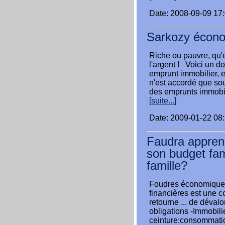
Date: 2008-09-09 17
Sarkozy écono
Riche ou pauvre, qu'
l'argent ! Voici un d
emprunt immobilier, 
n'est accordé que sou
des emprunts immobil
[suite...]
Date: 2009-01-22 08
Faudra apprend
son budget fa
famille?
Foudres économiques 
financières est une 
retourne ... de dévalor
obligations -Immobili
ceinture:consommati