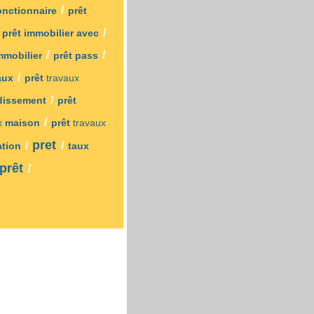
/
fonctionnaire
prêt
/
/
prêt immobilier avec
/
/
immobilier
prêt pass
/
taux
prêt
travaux
/
dissement
prêt
/
x
maison
prêt
travaux
pret
/
/
ation
taux
prêt
/