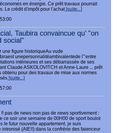
.. économes en énergie. Ce prêt travaux pourrait
. Le crédit d'impôt pour l'achat
[suite...]
:53:00
ial, Taubira convaincue qu’ "on
d social"
r une figure historiqueAu vude
biraest unepersonnalitéambivalentede l'"entre
mutations intérieures et ses débarrassée de ses
ant Claude ASKOLOVITCH et Anne-Laure ... prêt
os obtenu pour des travaux de mise aux normes
isés
[suite...]
:57:00
ment
m !! pas de news non pas de news sportivement :
le ce soir une semaine de 00H00 de sport boulot
s le futur nouvelle appartement. je suis
 intronisé (AIE!!) dans la confrérie des faienceur