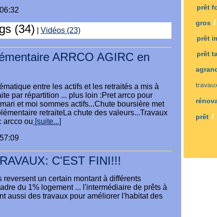
prêt 
:06:32
gros
ogs (34)
|
Vidéos (23)
prêt 
prêt 
plémentaire ARRCO AGIRC en
agran
travau
atique entre les actifs et les retraités a mis à
te par répartition ... plus loin :Pret arrco pour
rénov
 mari et moi sommes actifs...Chute boursière met
lémentaire retraiteLa chute des valeurs...Travaux
/
prêt
c arcco ou
[suite...]
:57:09
AVAUX: C'EST FINI!!!
s reversent un certain montant à différents
dre du 1% logement ... l'intermédiaire de prêts à
nt aussi des travaux pour améliorer l'habitat des