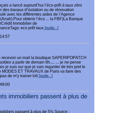
ais a lancé aujourd’hui l’éco-prêt à taux zéro
r des travaux d’isolation ou de rénovation
mulé avec les différentes aides de l’Agence
t (Anah).Pour obtenir l’éco ... la FBF)La Banque
rCrédit Immobilier de
anceTags: eco prêt taux
[suite...]
:14:57
 de recevoir un mail la boutique SAPERIPOPATCH
oldes a partir de demain 8h..... ... je ne pense
s je suis sur que je vais regarder de tres pret le
ique MODES ET TRAVAUX de Paris va faire des
pas de m'y trainer loll
[suite...]
:49:00
ets immobiliers passent à plus de
mobiliers passent à plus de 5% Source :