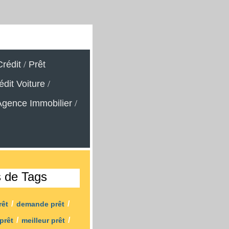
rédit
/
Prêt
édit Voiture
/
Agence Immobilier
/
s de Tags
/
/
rêt
demande prêt
/
/
 prêt
meilleur prêt