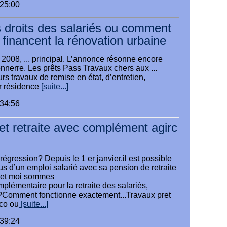
:25:00
s droits des salariés ou comment
 financent la rénovation urbaine
2008, ... principal. L’annonce résonne encore
nerre. Les prêts Pass Travaux chers aux ...
urs travaux de remise en état, d’entretien,
r résidence
[suite...]
:34:56
t retraite avec complément agirc
égression? Depuis le 1 er janvier,il est possible
s d’un emploi salarié avec sa pension de retraite
i et moi sommes
mplémentaire pour la retraite des salariés,
t ?Comment fonctionne exactement...Travaux pret
cco ou
[suite...]
:39:24