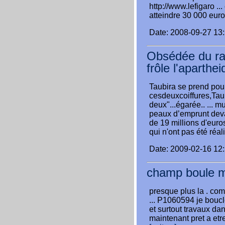
http://www.lefigaro .
atteindre 30 000 euros
Date: 2008-09-27 13
Obsédée du rac
frôle l'aparthei
Taubira se prend pou
cesdeuxcoiffures,Tau
deux"...égarée.. ... 
peaux d’emprunt dev
de 19 millions d'eur
qui n'ont pas été réal
Date: 2009-02-16 12
champ boule 
presque plus la . co
... P1060594 je bouc
et surtout travaux dan
maintenant pret a etre