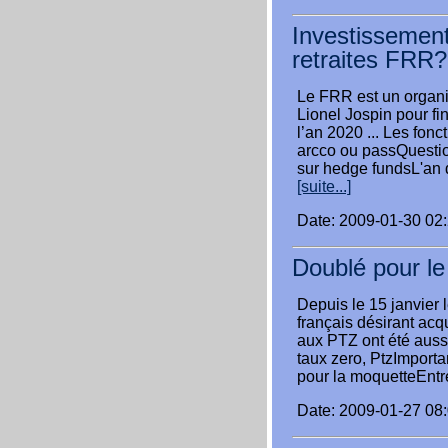
Investissement
retraites FRR?
Le FRR est un organi
Lionel Jospin pour fi
l’an 2020 ... Les fonc
arcco ou passQuestio
sur hedge fundsL'an d
[suite...]
Date: 2009-01-30 02
Doublé pour le
Depuis le 15 janvier 
français désirant acq
aux PTZ ont été aussi
taux zero, PtzImportan
pour la moquetteEntre
Date: 2009-01-27 08