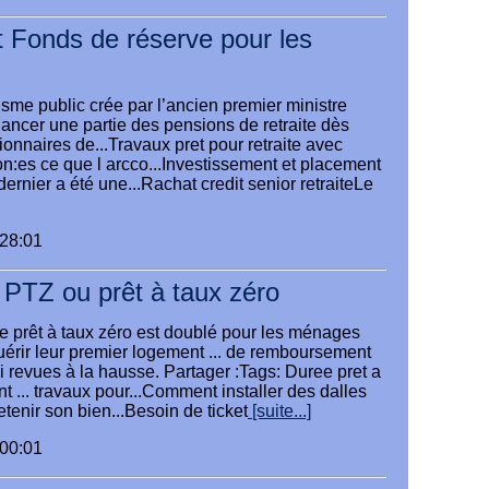
 Fonds de réserve pour les
sme public crée par l’ancien premier ministre
nancer une partie des pensions de retraite dès
tionnaires de...Travaux pret pour retraite avec
n:es ce que l arcco...Investissement et placement
ernier a été une...Rachat credit senior retraiteLe
:28:01
 PTZ ou prêt à taux zéro
le prêt à taux zéro est doublé pour les ménages
uérir leur premier logement ... de remboursement
 revues à la hausse. Partager :Tags: Duree pret a
t ... travaux pour...Comment installer des dalles
tenir son bien...Besoin de ticket
[suite...]
:00:01