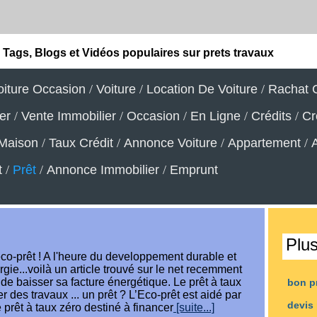
Tags, Blogs et Vidéos populaires sur prets travaux
oiture Occasion
/
Voiture
/
Location De Voiture
/
Rachat C
er
/
Vente Immobilier
/
Occasion
/
En Ligne
/
Crédits
/
Cr
Maison
/
Taux Crédit
/
Annonce Voiture
/
Appartement
/
t
/
Prêt
/
Annonce Immobilier
/
Emprunt
Plu
eco-prêt ! A l'heure du developpement durable et
ie...voilà un article trouvé sur le net recemment
 de baisser sa facture énergétique. Le prêt à taux
bon p
r des travaux ... un prêt ? L’Eco-prêt est aidé par
devis
 prêt à taux zéro destiné à financer
[suite...]