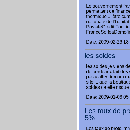
Le gouvernement franç
permettant de finance
thermique ... être cu
nationale de l’habita
PostaleCrédit Foncie
FranceSolféaDomofin
Date: 2009-02-26 18
les soldes
les soldes je viens
de bordeaux fait des s
pas y aller demain mai
site ... que la bout
soldes (la elle risque 
Date: 2009-01-06 05
Les taux de pr
5%
Les taux de prets im